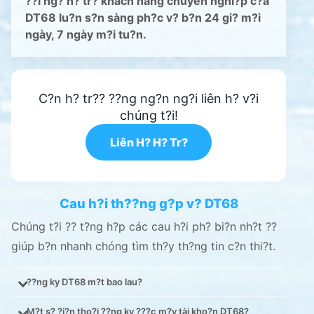
??i ng? h? tr? khách hàng chuyên nghi?p c?a
DT68 lu?n s?n sàng ph?c v? b?n 24 gi? m?i
ngày, 7 ngày m?i tu?n.
C?n h? tr?? ??ng ng?n ng?i liên h? v?i
chúng t?i!
Liên H? H? Tr?
Cau h?i th??ng g?p v? DT68
Chúng t?i ?? t?ng h?p các cau h?i ph? bi?n nh?t ??
giúp b?n nhanh chóng tìm th?y th?ng tin c?n thi?t.
??ng ky DT68 m?t bao lau?
M?t s? ?i?n tho?i ??ng ky ???c m?y tài kho?n DT68?