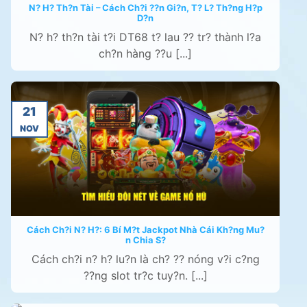
N? H? Th?n Tài – Cách Ch?i ??n Gi?n, T? L? Th?ng H?p
NOV
D?n
N? h? th?n tài t?i DT68 t? lau ?? tr? thành l?a
ch?n hàng ??u [...]
21
NOV
Cách Ch?i N? H?: 6 Bí M?t Jackpot Nhà Cái Kh?ng Mu?
n Chia S?
Cách ch?i n? h? lu?n là ch? ?? nóng v?i c?ng
??ng slot tr?c tuy?n. [...]