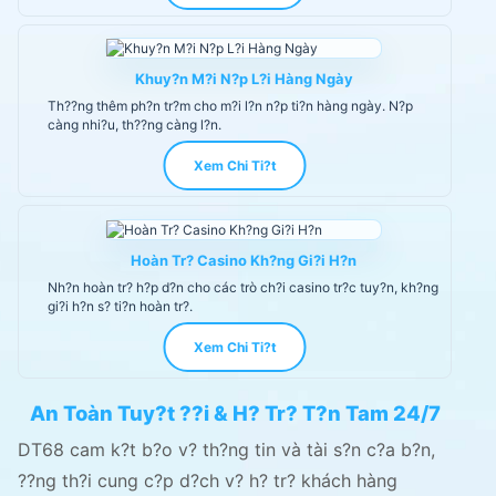
Khuy?n M?i N?p L?i Hàng Ngày
Th??ng thêm ph?n tr?m cho m?i l?n n?p ti?n hàng ngày. N?p
càng nhi?u, th??ng càng l?n.
Xem Chi Ti?t
Hoàn Tr? Casino Kh?ng Gi?i H?n
Nh?n hoàn tr? h?p d?n cho các trò ch?i casino tr?c tuy?n, kh?ng
gi?i h?n s? ti?n hoàn tr?.
Xem Chi Ti?t
An Toàn Tuy?t ??i & H? Tr? T?n Tam 24/7
DT68 cam k?t b?o v? th?ng tin và tài s?n c?a b?n,
??ng th?i cung c?p d?ch v? h? tr? khách hàng