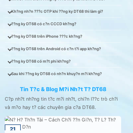
Kh?ng nh?n ???c OTP khi ??ng ky DT68 thì làm gì?
??ng ky DT68 có c?n CCCD kh?ng?
??ng ky DT68 trên iPhone ???c kh?ng?
??ng ky DT68 trên Android có c?n t?i app kh?ng?
??ng ky DT68 có m?t phí kh?ng?
Sau khi ??ng ky DT68 có nh?n khuy?n m?i kh?ng?
Tin T?c & Blog M?i Nh?t T? DT68
C?p nh?t nh?ng tin t?c m?i nh?t, chi?n l??c trò ch?i
và m?o hay t? các chuyên gia c?a DT68.
21