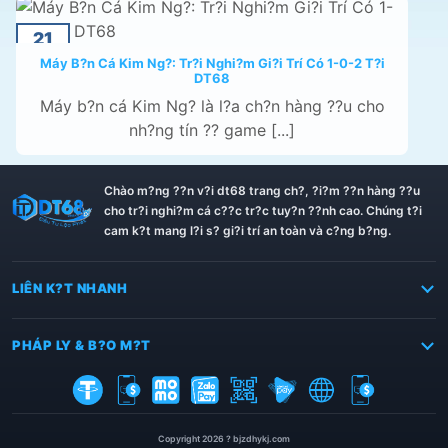
21
Máy B?n Cá Kim Ng?: Tr?i Nghi?m Gi?i Trí Có 1-0-2 T?i
NOV
DT68
Máy b?n cá Kim Ng? là l?a ch?n hàng ??u cho
nh?ng tín ?? game [...]
Th?ng tin DT68
Chào m?ng ??n v?i dt68 trang ch?, ?i?m ??n hàng ??u
cho tr?i nghi?m cá c??c tr?c tuy?n ??nh cao. Chúng t?i
cam k?t mang l?i s? gi?i trí an toàn và c?ng b?ng.
LIÊN K?T NHANH
PHÁP LY & B?O M?T
Copyright 2026 ? bjzdhykj.com