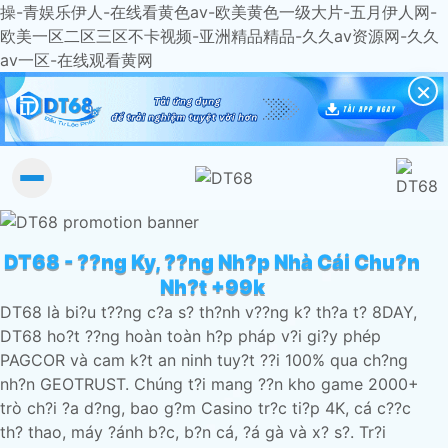
操-青娱乐伊人-在线看黄色av-欧美黄色一级大片-五月伊人网-
欧美一区二区三区不卡视频-亚洲精品精品-久久av资源网-久久
av一区-在线观看黄网
×
DT68 - ??ng Ky, ??ng Nh?p Nhà Cái Chu?n
Nh?t +99k
DT68 là bi?u t??ng c?a s? th?nh v??ng k? th?a t? 8DAY,
DT68 ho?t ??ng hoàn toàn h?p pháp v?i gi?y phép
PAGCOR và cam k?t an ninh tuy?t ??i 100% qua ch?ng
nh?n GEOTRUST. Chúng t?i mang ??n kho game 2000+
trò ch?i ?a d?ng, bao g?m Casino tr?c ti?p 4K, cá c??c
th? thao, máy ?ánh b?c, b?n cá, ?á gà và x? s?. Tr?i